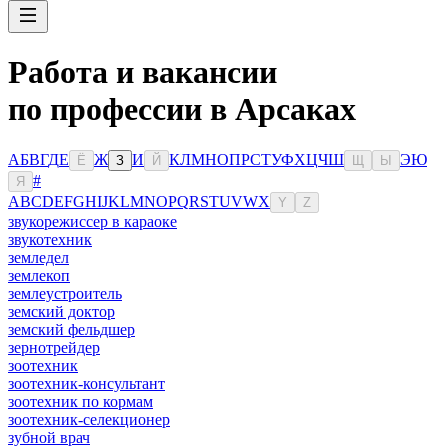
Работа и вакансии
по профессии в Арсаках
А
Б
В
Г
Д
Е
Ж
И
К
Л
М
Н
О
П
Р
С
Т
У
Ф
Х
Ц
Ч
Ш
Э
Ю
Ё
З
Й
Щ
Ы
#
Я
A
B
C
D
E
F
G
H
I
J
K
L
M
N
O
P
Q
R
S
T
U
V
W
X
Y
Z
звукорежиссер в караоке
звукотехник
земледел
землекоп
землеустроитель
земский доктор
земский фельдшер
зернотрейдер
зоотехник
зоотехник-консультант
зоотехник по кормам
зоотехник-селекционер
зубной врач