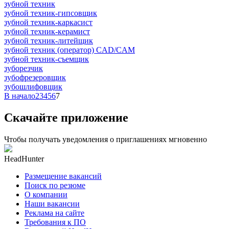
зубной техник
зубной техник-гипсовщик
зубной техник-каркасист
зубной техник-керамист
зубной техник-литейщик
зубной техник (оператор) CAD/CAM
зубной техник-съемщик
зуборезчик
зубофрезеровщик
зубошлифовщик
В начало
2
3
4
5
6
7
Скачайте приложение
Чтобы получать уведомления о приглашениях мгновенно
HeadHunter
Размещение вакансий
Поиск по резюме
О компании
Наши вакансии
Реклама на сайте
Требования к ПО