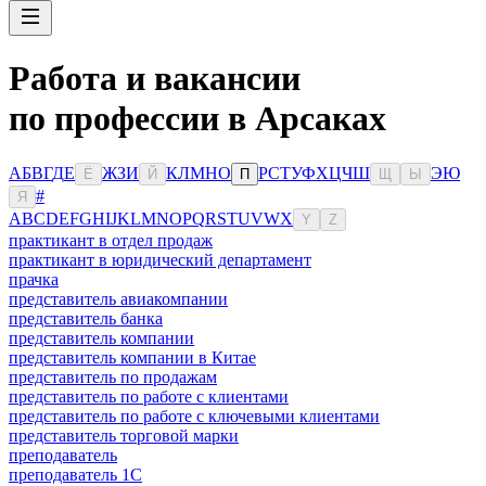
Работа и вакансии
по профессии в Арсаках
А
Б
В
Г
Д
Е
Ж
З
И
К
Л
М
Н
О
Р
С
Т
У
Ф
Х
Ц
Ч
Ш
Э
Ю
Ё
Й
П
Щ
Ы
#
Я
A
B
C
D
E
F
G
H
I
J
K
L
M
N
O
P
Q
R
S
T
U
V
W
X
Y
Z
практикант в отдел продаж
практикант в юридический департамент
прачка
представитель авиакомпании
представитель банка
представитель компании
представитель компании в Китае
представитель по продажам
представитель по работе с клиентами
представитель по работе с ключевыми клиентами
представитель торговой марки
преподаватель
преподаватель 1С