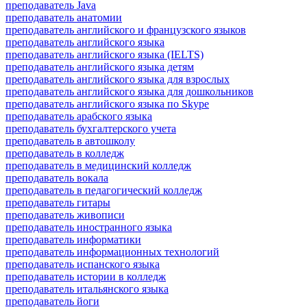
преподаватель Java
преподаватель анатомии
преподаватель английского и французского языков
преподаватель английского языка
преподаватель английского языка (IELTS)
преподаватель английского языка детям
преподаватель английского языка для взрослых
преподаватель английского языка для дошкольников
преподаватель английского языка по Skype
преподаватель арабского языка
преподаватель бухгалтерского учета
преподаватель в автошколу
преподаватель в колледж
преподаватель в медицинский колледж
преподаватель вокала
преподаватель в педагогический колледж
преподаватель гитары
преподаватель живописи
преподаватель иностранного языка
преподаватель информатики
преподаватель информационных технологий
преподаватель испанского языка
преподаватель истории в колледж
преподаватель итальянского языка
преподаватель йоги