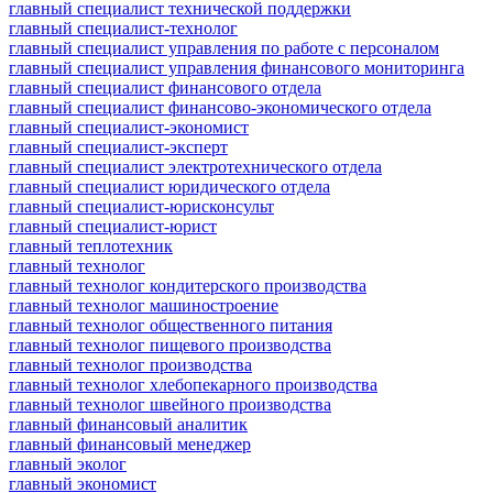
главный специалист технической поддержки
главный специалист-технолог
главный специалист управления по работе с персоналом
главный специалист управления финансового мониторинга
главный специалист финансового отдела
главный специалист финансово-экономического отдела
главный специалист-экономист
главный специалист-эксперт
главный специалист электротехнического отдела
главный специалист юридического отдела
главный специалист-юрисконсульт
главный специалист-юрист
главный теплотехник
главный технолог
главный технолог кондитерского производства
главный технолог машиностроение
главный технолог общественного питания
главный технолог пищевого производства
главный технолог производства
главный технолог хлебопекарного производства
главный технолог швейного производства
главный финансовый аналитик
главный финансовый менеджер
главный эколог
главный экономист