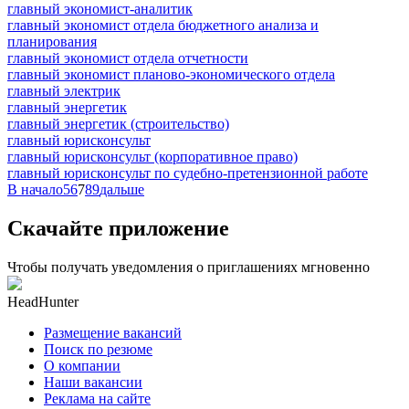
главный экономист-аналитик
главный экономист отдела бюджетного анализа и
планирования
главный экономист отдела отчетности
главный экономист планово-экономического отдела
главный электрик
главный энергетик
главный энергетик (строительство)
главный юрисконсульт
главный юрисконсульт (корпоративное право)
главный юрисконсульт по судебно-претензионной работе
В начало
5
6
7
8
9
дальше
Скачайте приложение
Чтобы получать уведомления о приглашениях мгновенно
HeadHunter
Размещение вакансий
Поиск по резюме
О компании
Наши вакансии
Реклама на сайте