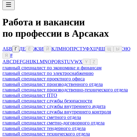
Работа и вакансии
по профессии в Арсаках
А
Б
В
Д
Е
Ж
З
И
К
Л
М
Н
О
П
Р
С
Т
У
Ф
Х
Ц
Ч
Ш
Э
Ю
Г
Ё
Й
Щ
Ы
#
Я
A
B
C
D
E
F
G
H
I
J
K
L
M
N
O
P
Q
R
S
T
U
V
W
X
Y
Z
главный специалист по экономике и финансам
главный специалист по электроснабжению
главный специалист проектного офиса
главный специалист производственного отдела
главный специалист производственно-технического отдела
главный специалист ПТО
главный специалист службы безопасности
главный специалист службы внутреннего аудита
главный специалист службы внутреннего контроля
главный специалист сметного отдела
главный специалист сметно-договорного отдела
главный специалист тендерного отдела
главный специалист технического отдела