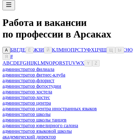
Работа и вакансии
по профессии в Арсаках
Б
В
Г
Д
Е
Ж
З
И
К
Л
М
Н
О
П
Р
С
Т
У
Ф
Х
Ц
Ч
Ш
Э
Ю
А
Ё
Й
Щ
Ы
#
Я
A
B
C
D
E
F
G
H
I
J
K
L
M
N
O
P
Q
R
S
T
U
V
W
X
Y
Z
администратор филиала
администратор фитнес-клуба
администратор-флорист
администратор фотостудии
администратор хостела
администратор-хостес
администратор центра
администратор центра иностранных языков
администратор школы
администратор школы танцев
администратор ювелирного салона
администратор языковой школы
академический директор