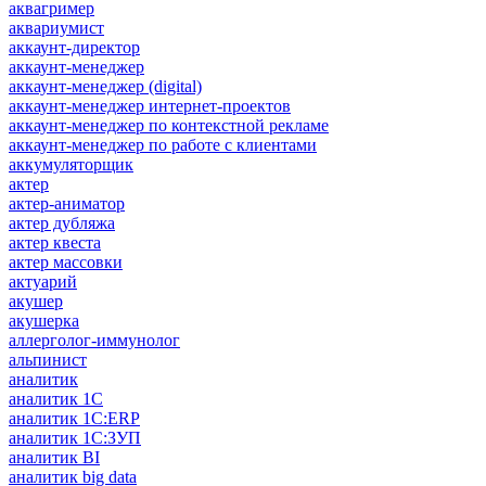
аквагример
аквариумист
аккаунт-директор
аккаунт-менеджер
аккаунт-менеджер (digital)
аккаунт-менеджер интернет-проектов
аккаунт-менеджер по контекстной рекламе
аккаунт-менеджер по работе с клиентами
аккумуляторщик
актер
актер-аниматор
актер дубляжа
актер квеста
актер массовки
актуарий
акушер
акушерка
аллерголог-иммунолог
альпинист
аналитик
аналитик 1C
аналитик 1С:ERP
аналитик 1С:ЗУП
аналитик BI
аналитик big data