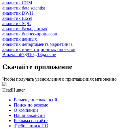
аналитик CRM
аналитик data scientist
аналитик DWH
аналитик Excel
аналитик SQL
аналитик базы данных
аналитик бизнес-процессов
аналитик данных
аналитик департамента маркетинга
аналитик инвестиционных проектов
В начало
6
7
8
9
10
...
13
дальше
Скачайте приложение
Чтобы получать уведомления о приглашениях мгновенно
HeadHunter
Размещение вакансий
Поиск по резюме
О компании
Наши вакансии
Реклама на сайте
Требования к ПО