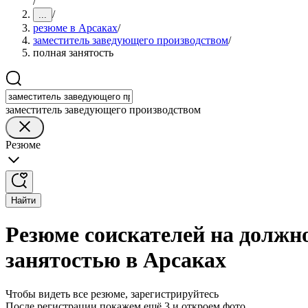
/
/
...
резюме в Арсаках
/
заместитель заведующего производством
/
полная занятость
заместитель заведующего производством
Резюме
Найти
Резюме соискателей на должн
занятостью в Арсаках
Чтобы видеть все резюме, зарегистрируйтесь
После регистрации покажем ещё 3 и откроем фото