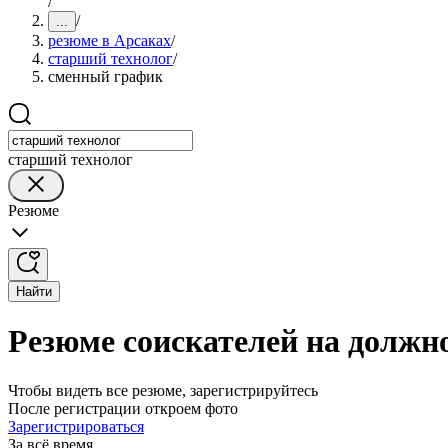
/
/
...
резюме в Арсаках
/
старший технолог
/
сменный график
старший технолог
Резюме
Найти
Резюме соискателей на должн
Чтобы видеть все резюме, зарегистрируйтесь
После регистрации откроем фото
Зарегистрироваться
За всё время