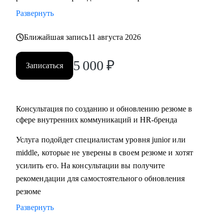
• разработать стратегию поиска работы или роста внутри
Развернуть
вашей компании
• помочь разобраться с нюансами работы по этим
Ближайшая запись
11 августа 2026
направлениями и с тем, как это устроено в различных
5 000
₽
компаниях и отраслях
Записаться
• проанализировать ваше текущее резюме и дать советы
Кому могу помочь:
Консультация по созданию и обновлению резюме в
• специалистам, которые хотят развиваться в сфере
сфере внутренних коммуникаций и HR-бренда
внутренних коммуникаций, HR-бренда, корпоративных
Услуга подойдет специалистам уровня junior или
мероприятий, комьюнити-менеджмента
middle, которые не уверены в своем резюме и хотят
• тем, кто хочет сменить карьерный трек и перейти во
усилить его. На консультации вы получите
внутриком, HR-бренд и корпоративный ивент
рекомендации для самостоятельного обновления
• специалистам уровня Junior и Middle: внутренние
резюме
коммуникации, HR-бренд, event-менеджер
Развернуть