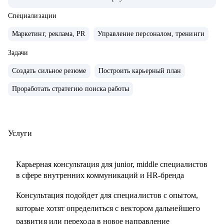
компаниях с нуля, создавал и внедрял EVP, и новые
концепции бренда работодателя
Специализации
• организовывал различные мероприятия от 10 до 1000
Маркетинг, реклама, PR
Управление персоналом, тренинги
человек для внешних и внутренних участников
• сейчас развиваю бренд работодателя в лидере HR-tech
Задачи
России.
Создать сильное резюме
Построить карьерный план
• спикер профильных конференций и эксперт в области
Проработать стратегию поиска работы
развития HR-бренда
С чем помогу:
• сформулировать карьерную цель и разработать план для
Услуги
ее достижения
• определить ваши сильные стороны и навыки,
Карьерная консультация для junior, middle специалистов
необходимые для достижения этой цели
в сфере внутренних коммуникаций и HR-бренда
• подготовиться к карьерному переходу в сферу
Консультация подойдет для специалистов с опытом,
внутренних коммуникаций, HR-бренда или
которые хотят определиться с вектором дальнейшего
корпоративного event-менеджера, особенно в ИТ-сферу
развития или перехода в новое направление
• подготовить или переработать кейсы для поиска работы