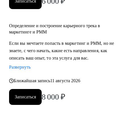
6 000
₽
Записаться
• Middle/senior специалистам в маркетинге и PMM для
получения консультаций по разного рода кейсам, по
выстраиваю карьерного.
Определение и построение карьерного трека в
• Всем, кто точно понимает, что хочет попасть в Digital-
маркетинге и PMM
маркетинг и PMM, но не знает, какие бывают направления,
с чего можно начать, в какую сторону двигаться.
Если вы мечтаете попасть в маркетинг и PMM, но не
знаете, с чего начать, какие есть направления, как
описать ваш опыт, то эта услуга для вас.
Развернуть
Ближайшая запись
11 августа 2026
8 000
₽
Записаться