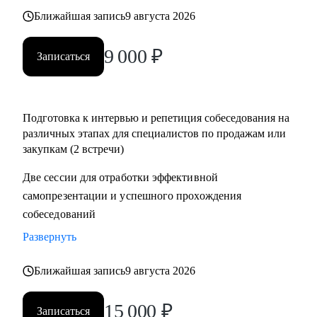
• Помощь в подготовке к прохождению тестирования SHL
Ближайшая запись
9 августа 2026
• Корректировка и продвижение профиля в LinkedIn.
9 000
₽
Записаться
Кому могу помочь:
Начинающим и опытным специалистам в областях:
• продаж и закупок FMCG
Подготовка к интервью и репетиция собеседования на
• B2B продажи и закупки (услуги, товары)
различных этапах для специалистов по продажам или
• маркетплейсы.
закупкам (2 встречи)
Две сессии для отработки эффективной
самопрезентации и успешного прохождения
собеседований
Развернуть
Ближайшая запись
9 августа 2026
15 000
₽
Записаться