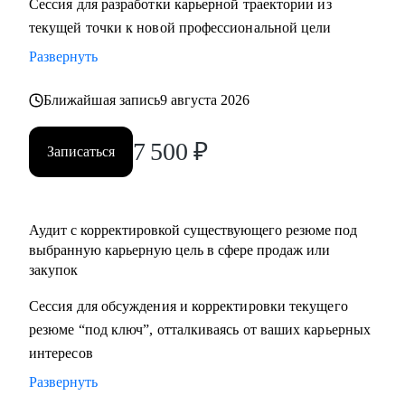
Сессия для разработки карьерной траектории из
нетворкинг для построения карьеры на текущей позиции и
текущей точки к новой профессиональной цели
на внешнем рынке.
Развернуть
• Успешные смены работы моих менти: Авито, Mars,
Henkel, BIC, Royal Canin, Яндекс, Beiersdorf, Danone.
Ближайшая запись
9 августа 2026
С чем помогу:
7 500
₽
Записаться
• Оценка текущего положения и совместный поиск разных
сценариев развития карьеры и компетенций
• Создание детального плана развития в продажах и
Аудит с корректировкой существующего резюме под
закупках, в том числе для перехода в другие сегменты
выбранную карьерную цель в сфере продаж или
• Составление резюме или корректировка существующего
закупок
(это ваша история, поэтому лучше, если автор вы)
• Подготовка к собеседованию на разных этапах (рекрутер,
Сессия для обсуждения и корректировки текущего
внутренний HR, нанимающий менеджер, руководитель
резюме “под ключ”, отталкиваясь от ваших карьерных
компании - разные подходы)
интересов
• Репетиция собеседования по разным этапам, с учетом
Развернуть
специфики собеседника