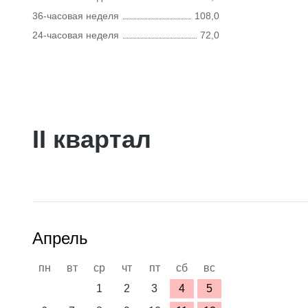
36-часовая неделя
108,0
24-часовая неделя
72,0
II квартал
Апрель
пн
вт
ср
чт
пт
сб
вс
1
2
3
4
5