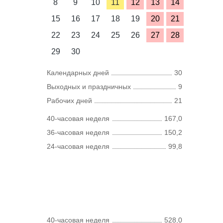
8
9
10
11
12
13
14
15
16
17
18
19
20
21
22
23
24
25
26
27
28
29
30
Календарных дней
30
Выходных и праздничных
9
Рабочих дней
21
40-часовая неделя
167,0
36-часовая неделя
150,2
24-часовая неделя
99,8
40-часовая неделя
528,0