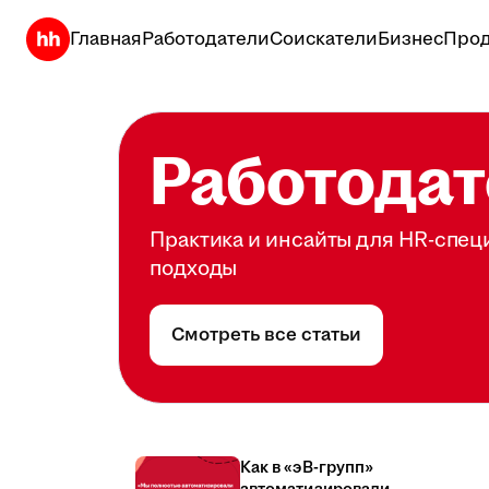
Главная
Работодатели
Соискатели
Бизнес
Прод
Работодат
Практика и инсайты для HR-спец
подходы
Смотреть все статьи
Как в «эВ-групп»