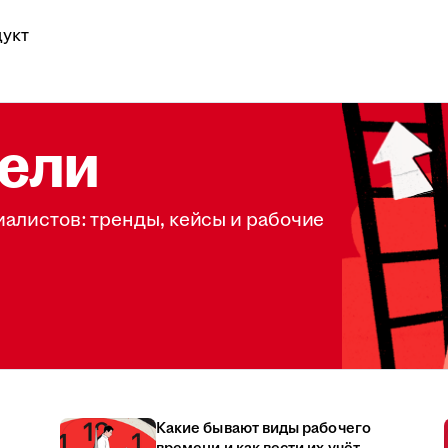
укт
ели
иалистов: тренды, кейсы и рабочие
Какие бывают виды рабочего