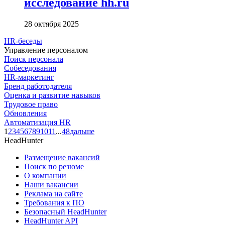
исследование hh.ru
28 октября 2025
HR-беседы
Управление персоналом
Поиск персонала
Собеседования
HR-маркетинг
Бренд работодателя
Оценка и развитие навыков
Трудовое право
Обновления
Автоматизация HR
1
2
3
4
5
6
7
8
9
10
11
...
48
дальше
HeadHunter
Размещение вакансий
Поиск по резюме
О компании
Наши вакансии
Реклама на сайте
Требования к ПО
Безопасный HeadHunter
HeadHunter API