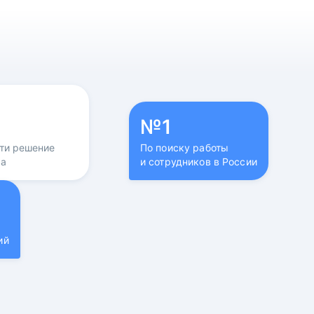
№1
йти решение
По поиску работы
са
и сотрудников в России
ий