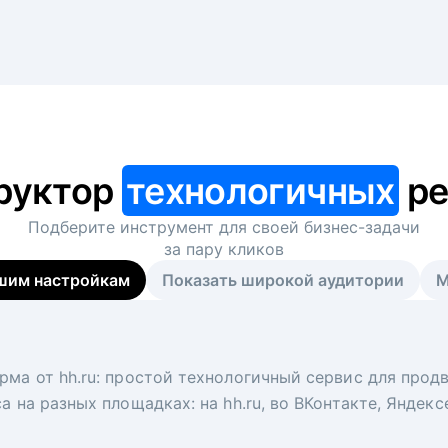
руктор
технологичных
ре
Подберите инструмент для своей
бизнес-задачи
за пару кликов
шим настройкам
Показать широкой аудитории
М
я
 рекрутер
рма от hh.ru: простой технологичный сервис для прод
 для вакансий на главной странице hh.ru. Увеличивает
под ключ. Решите, сколько кандидатов и когда вам нуж
а на разных площадках: на hh.ru, во ВКонтакте, Яндек
ологи, рекрутеры и проектные менеджеры hh.ru с цел
тов