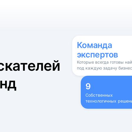
б
Команда
экспертов
скателей
Которые всегда готовы на
под каждую задачу бизне
нд
9
Собственных
технологичных решен