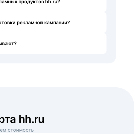
ламных продуктов hh.ru?
готовки рекламной кампании?
ывают?
рта hh.ru
аем стоимость