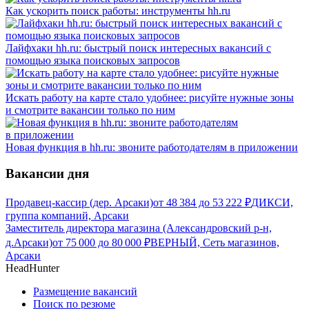
Как ускорить поиск работы: инструменты hh.ru
Лайфхаки hh.ru: быстрый поиск интересных вакансий с
помощью языка поисковых запросов
Искать работу на карте стало удобнее: рисуйте нужные зоны
и смотрите вакансии только по ним
Новая функция в hh.ru: звоните работодателям в приложении
Вакансии дня
Продавец-кассир (дер. Арсаки)
от
48 384
до
53 222
₽
ДИКСИ,
группа компаний, Арсаки
Заместитель директора магазина (Александровский р-н,
д.Арсаки)
от
75 000
до
80 000
₽
ВЕРНЫЙ, Сеть магазинов,
Арсаки
HeadHunter
Размещение вакансий
Поиск по резюме