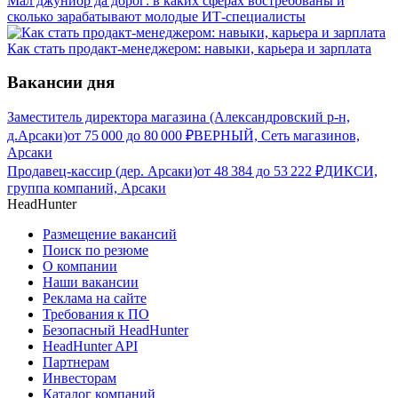
Мал джуниор да дорог: в каких сферах востребованы и
сколько зарабатывают молодые ИТ-специалисты
Как стать продакт-менеджером: навыки, карьера и зарплата
Вакансии дня
Заместитель директора магазина (Александровский р-н,
д.Арсаки)
от
75 000
до
80 000
₽
ВЕРНЫЙ, Сеть магазинов,
Арсаки
Продавец-кассир (дер. Арсаки)
от
48 384
до
53 222
₽
ДИКСИ,
группа компаний, Арсаки
HeadHunter
Размещение вакансий
Поиск по резюме
О компании
Наши вакансии
Реклама на сайте
Требования к ПО
Безопасный HeadHunter
HeadHunter API
Партнерам
Инвесторам
Каталог компаний