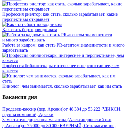
Профессия риелтор: как стать, сколько зарабатывает, какие
перспективы открывает
Как стать бортпроводником
Работа за кадром: как стать PR-агентом знаменитости и много
зарабатывать
Профессия библиотекарь: интереснее и перспективнее, чем
кажется
Кинолог: чем занимается, сколько зарабатывает, как им стать
Вакансии дня
Продавец-кассир (дер. Арсаки)
от
48 384
до
53 222
₽
ДИКСИ,
группа компаний, Арсаки
Заместитель директора магазина (Александровский р-н,
д.Арсаки)
от
75 000
до
80 000
₽
ВЕРНЫЙ, Сеть магазинов,