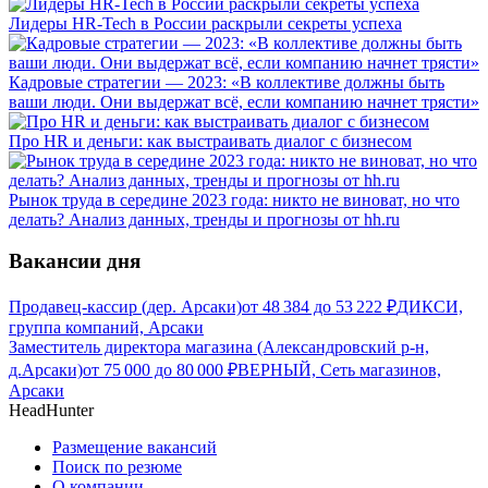
Лидеры HR-Tech в России раскрыли секреты успеха
Кадровые стратегии — 2023: «В коллективе должны быть
ваши люди. Они выдержат всё, если компанию начнет трясти»
Про HR и деньги: как выстраивать диалог с бизнесом
Рынок труда в середине 2023 года: никто не виноват, но что
делать? Анализ данных, тренды и прогнозы от hh.ru
Вакансии дня
Продавец-кассир (дер. Арсаки)
от
48 384
до
53 222
₽
ДИКСИ,
группа компаний, Арсаки
Заместитель директора магазина (Александровский р-н,
д.Арсаки)
от
75 000
до
80 000
₽
ВЕРНЫЙ, Сеть магазинов,
Арсаки
HeadHunter
Размещение вакансий
Поиск по резюме
О компании