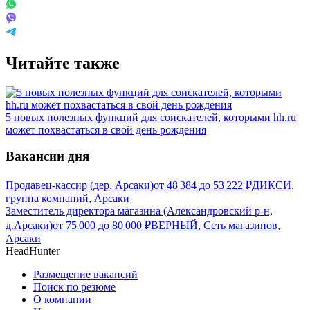
Читайте также
5 новых полезных функций для соискателей, которыми hh.ru
может похвастаться в свой день рождения
Вакансии дня
Продавец-кассир (дер. Арсаки)
от
48 384
до
53 222
₽
ДИКСИ,
группа компаний, Арсаки
Заместитель директора магазина (Александровский р-н,
д.Арсаки)
от
75 000
до
80 000
₽
ВЕРНЫЙ, Сеть магазинов,
Арсаки
HeadHunter
Размещение вакансий
Поиск по резюме
О компании