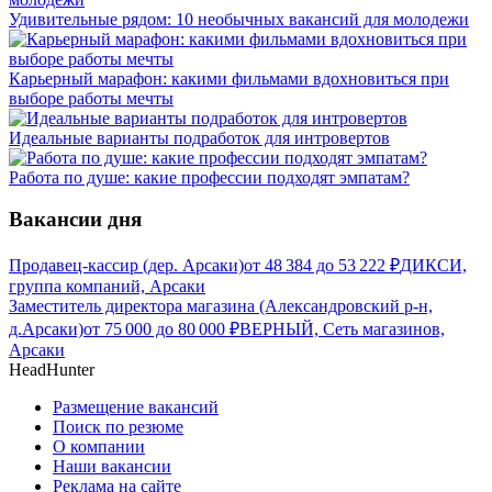
Удивительные рядом: 10 необычных вакансий для молодежи
Карьерный марафон: какими фильмами вдохновиться при
выборе работы мечты
Идеальные варианты подработок для интровертов
Работа по душе: какие профессии подходят эмпатам?
Вакансии дня
Продавец-кассир (дер. Арсаки)
от
48 384
до
53 222
₽
ДИКСИ,
группа компаний, Арсаки
Заместитель директора магазина (Александровский р-н,
д.Арсаки)
от
75 000
до
80 000
₽
ВЕРНЫЙ, Сеть магазинов,
Арсаки
HeadHunter
Размещение вакансий
Поиск по резюме
О компании
Наши вакансии
Реклама на сайте