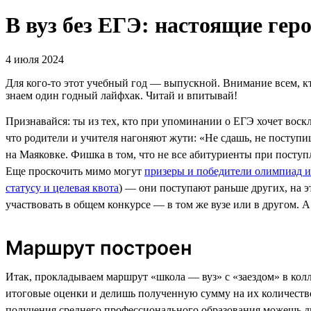
В вуз без ЕГЭ: настоящие геро
4 июля 2024
Для кого-то этот учебный год — выпускной. Внимание всем, кто
знаем один годный лайфхак. Читай и впитывай!
Признавайся: ты из тех, кто при упоминании о ЕГЭ хочет воск
что родители и учителя нагоняют жути: «Не сдашь, не поступи
на Маяковке. Фишка в том, что не все абитуриенты при посту
Еще проскочить мимо могут
призеры и победители олимпиад 
статусу и целевая квота
) — они поступают раньше других, на э
участвовать в общем конкурсе — в том же вузе или в другом. 
Маршрут построен
Итак, прокладываем маршрут «школа — вуз» с «заездом» в колл
итоговые оценки и делишь полученную сумму на их количество
получения среднего профессионального образования можешь дв