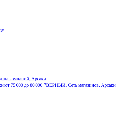
ппа компаний, Арсаки
ки)
от
75 000
до
80 000
₽
ВЕРНЫЙ, Сеть магазинов, Арсаки