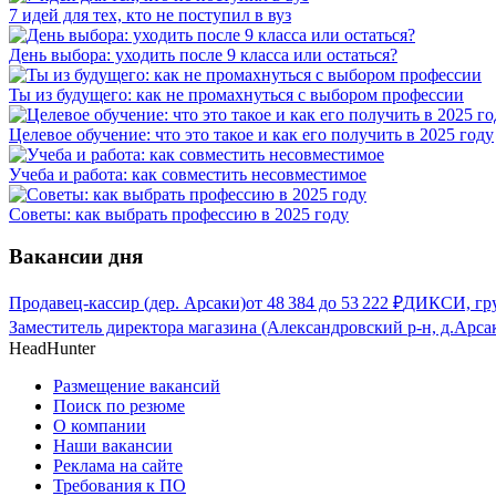
7 идей для тех, кто не поступил в вуз
День выбора: уходить после 9 класса или остаться?
Ты из будущего: как не промахнуться с выбором профессии
Целевое обучение: что это такое и как его получить в 2025 году
Учеба и работа: как совместить несовместимое
Советы: как выбрать профессию в 2025 году
Вакансии дня
Продавец-кассир (дер. Арсаки)
от
48 384
до
53 222
₽
ДИКСИ, гру
Заместитель директора магазина (Александровский р-н, д.Арса
HeadHunter
Размещение вакансий
Поиск по резюме
О компании
Наши вакансии
Реклама на сайте
Требования к ПО