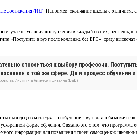
ые достижения (ИД)
. Например, окончание школы с отличием, 
но изучаешь условия поступления в каждый из них, решаешь, ка
 типа «Поступить в вуз после колледжа без ЕГЭ», сразу выскоча
ельно относиться к выбору профессии. Поступить 
ование в той же сфере. Да и процесс обучения и 
ройства Института бизнеса и дизайна (B&D)
ы выходец из колледжа, то обучение в вузе для тебя может сокра
 ускоренной форме обучения. Связано это с тем, что программа 
Немного информации для повышения твоей самооценки: школьни