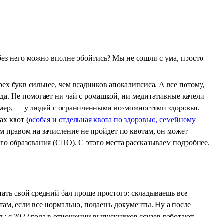
 без него можно вполне обойтись? Мы не сошли с ума, просто
ех букв сильнее, чем всадников апокалипсиса. А все потому,
ода. Не помогает ни чай с ромашкой, ни медитативные качели
имер, — у людей с ограниченными возможностями здоровья.
х квот (
особая и отдельная квота по здоровью, семейному
м правом на зачисление не пройдет по квотам, он может
ого образования (СПО). С этого места рассказываем подробнее.
нать свой средний бал проще простого: складываешь все
ам, если все нормально, подаешь документы. Ну а после
ь: с 2022 года в отношении выпускников ссузов работают