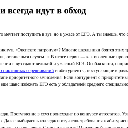
и всегда идут в обход
 мечтает поступить в вуз, но в ужасе от ЕГЭ. А ты знаешь, что
ликнуть «Экспекто патронум»? Многие школьники боятся этих тр
шь, останешься неучем...» В итоге нервы — как оголенные пров
плении в вуз сдают великий и ужасный ЕГЭ. Особая квота, напр
и спортивных соревнований
и абитуриенты, поступающие в рамка
тапе приоритетного зачисления. Если абитуриент с приоритетны
А еще шанс избежать ЕГЭ есть у обладателей среднего специальн
едж. Поступление в ссуз происходит по конкурсу аттестатов. Уз
. Далее выбираешь колледж и изучаешь требования к абитуриент
игать и на «вышку». Схема идеальная! Однако не будем скрыват