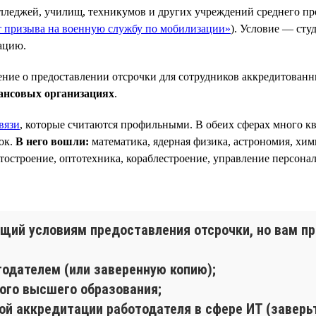
олледжей, училищ, техникумов и других учреждений среднего пр
от призыва на военную службу по мобилизации»
). Условие — сту
ацию.
ние о предоставлении отсрочки для сотрудников аккредитован
ансовых организациях
.
вязи
, которые считаются профильными. В обеих сферах много 
ок.
В него вошли:
математика, ядерная физика, астрономия, хим
ётостроение, оптотехника, кораблестроение, управление персонал
щий условиям предоставления отсрочки, но вам пр
тодателем (или заверенную копию);
ого высшего образования;
ой аккредитации работодателя в сфере ИТ (заверьт