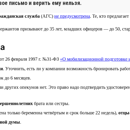
вое письмо и верить ему нельзя.
ражданская служба
(АГС)
не предусмотрена
. Те, кто предлага
 сержантов призывают до 35 лет, младших офицеров — до 50, ст
ка
 от 26 февраля 1997 г. №31-ФЗ
«О мобилизационной подготовке 
ки
. Уточнить, есть ли у компании возможность бронировать работ
к до 6 месяцев.
сли других опекунов нет. Это право надо подтвердить удостове
вершеннолетних
брата или сестры.
ена только беременна четвёртым и срок больше 22 недель),
отцы
нной думы
.