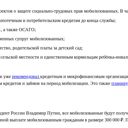
роектов о защите социально-трудовых прав мобилизованных. В ч
ипотечным и потребительским кредитам до конца службы;
Х, а также ОСАГО;
ременных супруг мобилизованных;
ство, родительской платы за детский сад;
 сельской местности и единственным кормильцам ребёнка-инвал
ии уже
рекомендовал
кредитным и микрофинансовым организация
м кредитов и займов на период мобилизации. Это также
планир
дент России Владимир Путин, все мобилизованные будут получа
нной выплате мобилизованным гражданам в размере 300 000 ₽. 