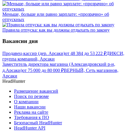
Меньше, больше или равно зарплате: «прозрачно» об
отпускных
Правила отпуска: как вы должны отдыхать по закону
Вакансии дня
Продавец-кассир (дер. Арсаки)
от
48 384
до
53 222
₽
ДИКСИ,
группа компаний, Арсаки
Заместитель директора магазина (Александровский р-н,
д.Арсаки)
от
75 000
до
80 000
₽
ВЕРНЫЙ, Сеть магазинов,
Арсаки
HeadHunter
Размещение вакансий
Поиск по резюме
О компании
Наши вакансии
Реклама на сайте
Требования к ПО
Безопасный HeadHunter
HeadHunter API