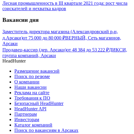
Лесная промышленность в III квартале 2021 года: рост числа
соискателей и нехватка кадров
Вакансии дня
Заместитель директора магазина (Александровский р-н,
д.Арсаки)
от
75 000
до
80 000
₽
ВЕРНЫЙ, Сеть магазинов,
Арсаки
Продавец-кассир (дер. Арсаки)
от
48 384
до
53 222
₽
ДИКСИ,
группа компаний, Арсаки
HeadHunter
Размещение вакансий
Поиск по резюме
О компании
Наши вакансии
Реклама на сайте
Требования к ПО
Безопасный HeadHunter
HeadHunter API
Партнерам
Инвесторам
Каталог компаний
Поиск по вакансиям в Арсаках