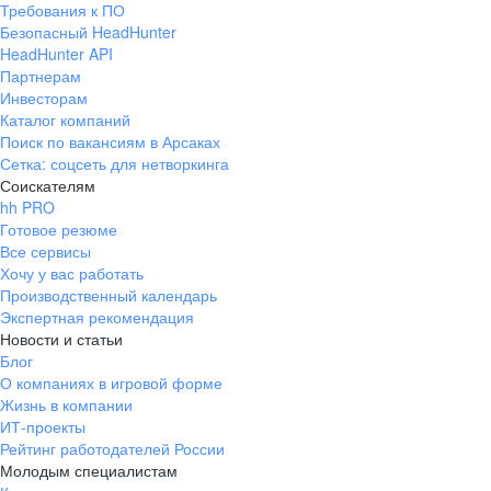
Требования к ПО
pr@ural.hh.ru
Безопасный HeadHunter
HeadHunter API
Краснодар
Партнерам
Инвесторам
ул. Янковского, д. 169, 7 этаж,
Каталог компаний
706 каб.
Поиск по вакансиям в Арсаках
+7 861 205-55-57
Сетка: соцсеть для нетворкинга
pr@krd.hh.ru
Соискателям
hh PRO
Готовое резюме
Владивосток
Все сервисы
пер. Ланинский д. 4, офис 3.4
Хочу у вас работать
Производственный календарь
+7 423 202-33-28
Экспертная рекомендация
pr@dv.hh.ru
Новости и статьи
Блог
Новосибирск
О компаниях в игровой форме
Жизнь в компании
ул. Большевистская, д. 35,
ИТ-проекты
помещение 21
Рейтинг работодателей России
+7 383 207-94-64
Молодым специалистам