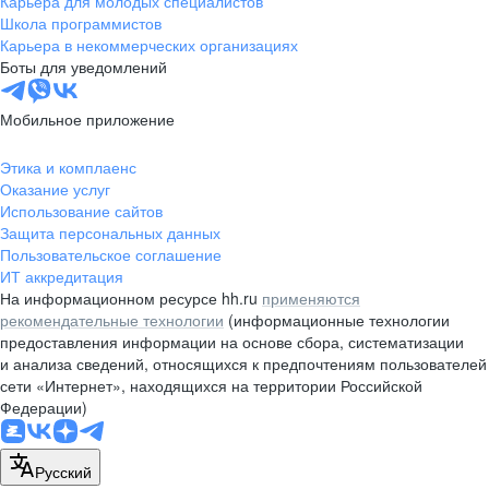
Карьера для молодых специалистов
pr@nsk.hh.ru
Школа программистов
Карьера в некоммерческих организациях
Минск
Боты для уведомлений
пр-т Дзержинского, д. 57,
10 этаж, помещение 45-1
Мобильное приложение
+375 (17)
336-03-02
Этика и комплаенс
pr@rabota.by
Оказание услуг
Использование сайтов
Алматы
Защита персональных данных
Пользовательское соглашение
пр. Абая, д. 151, БЦ Алатау,
ИТ аккредитация
12 этаж, офис 1209
На информационном ресурсе hh.ru
применяются
+7 727 232-13-13
рекомендательные технологии
(информационные технологии
pr@headhunter.com.kz
предоставления информации на основе сбора, систематизации
и анализа сведений, относящихся к предпочтениям пользователей
сети «Интернет», находящихся на территории Российской
Федерации)
Русский