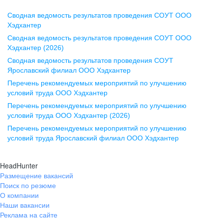
Сводная ведомость результатов проведения СОУТ ООО
Воронеж
Хэдхантер
Сводная ведомость результатов проведения СОУТ ООО
ул. Комиссаржевской, д. 10,
Хэдхантер (2026)
офис 1212
Сводная ведомость результатов проведения СОУТ
+7 473 280-05-05
Ярославский филиал ООО Хэдхантер
pr@vrn.hh.ru
Перечень рекомендуемых мероприятий по улучшению
условий труда ООО Хэдхантер
Казань
Перечень рекомендуемых мероприятий по улучшению
ул. Спартаковская, д. 2А, этаж 3,
условий труда ООО Хэдхантер (2026)
помещение 15
Перечень рекомендуемых мероприятий по улучшению
условий труда Ярославский филиал ООО Хэдхантер
+7 843 212-12-50
pr@kzn.hh.ru
HeadHunter
Размещение вакансий
Екатеринбург
Поиск по резюме
ул. Боевых Дружин, стр. 20,
О компании
5 этаж, офис 505, 521
Наши вакансии
Реклама на сайте
+7 343 226-79-99