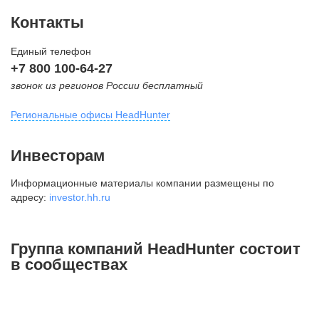
Контакты
Единый телефон
+7 800 100-64-27
звонок из регионов России бесплатный
Региональные офисы HeadHunter
Москва
Инвесторам
внутригородская территория
Информационные материалы компании размещены по
Муниципальный округ Тверской,
адресу:
investor.hh.ru
2-я Брестская ул., д. 48,
помещение 25
+7 495 974-64-27
Группа компаний HeadHunter состоит
+7 495 980-64-27
в сообществах
+7 495 134-92-24
press@hh.ru