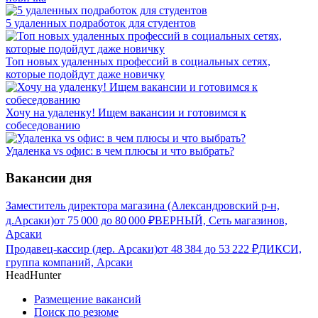
5 удаленных подработок для студентов
Топ новых удаленных профессий в социальных сетях,
которые подойдут даже новичку
Хочу на удаленку! Ищем вакансии и готовимся к
собеседованию
Удаленка vs офис: в чем плюсы и что выбрать?
Вакансии дня
Заместитель директора магазина (Александровский р-н,
д.Арсаки)
от
75 000
до
80 000
₽
ВЕРНЫЙ, Сеть магазинов,
Арсаки
Продавец-кассир (дер. Арсаки)
от
48 384
до
53 222
₽
ДИКСИ,
группа компаний, Арсаки
HeadHunter
Размещение вакансий
Поиск по резюме