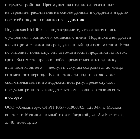
тратите много времени на поиск и вручную поднимаете
и трудоустройства. Преимущества подписки, указанные
резюме
на странице, рассчитаны на основе данных в среднем в неделю
после её покупки согласно
хотите сравнить себя с конкурентами и оценить шансы
исследованию
Подключая hh PRO, вы подтверждаете, что ознакомились
с условиями подписки и согласны с ними. Подписка даёт доступ
к функциям сервиса на срок, указанный при оформлении. Если
не отменить подписку, она автоматически продлится на тот же
срок. Вы имеете право в любое время отменить подписку
в личном кабинете — доступ к услугам сохранится до конца
оплаченного периода. Все платежи за подписку являются
окончательными и не подлежат возврату, кроме случаев,
предусмотренных законодательством. Полные условия есть
в оферте
ООО «Хэдхантер», ОГРН 1067761906805, 125047, г. Москва,
вн. тер. г. Муниципальный округ Тверской, ул. 2-я Брестская,
д. 48, помещ. 25