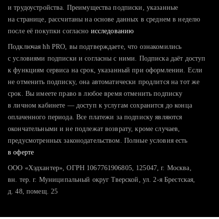
тратите много времени на поиск и вручную поднимаете
и трудоустройства. Преимущества подписки, указанные
резюме
на странице, рассчитаны на основе данных в среднем в неделю
после её покупки согласно
хотите сравнить себя с конкурентами и оценить шансы
исследованию
Подключая hh PRO, вы подтверждаете, что ознакомились
с условиями подписки и согласны с ними. Подписка даёт доступ
к функциям сервиса на срок, указанный при оформлении. Если
не отменить подписку, она автоматически продлится на тот же
срок. Вы имеете право в любое время отменить подписку
в личном кабинете — доступ к услугам сохранится до конца
оплаченного периода. Все платежи за подписку являются
окончательными и не подлежат возврату, кроме случаев,
предусмотренных законодательством. Полные условия есть
в оферте
ООО «Хэдхантер», ОГРН 1067761906805, 125047, г. Москва,
вн. тер. г. Муниципальный округ Тверской, ул. 2-я Брестская,
д. 48, помещ. 25